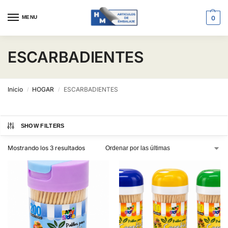
MENU
0
ESCARBADIENTES
Inicio
HOGAR
ESCARBADIENTES
/
/
SHOW FILTERS
Mostrando los 3 resultados