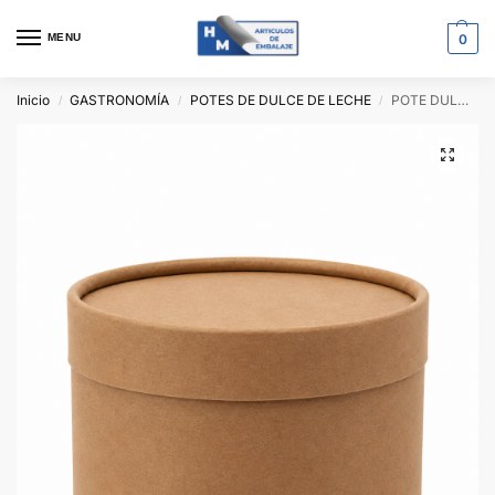
MENU
0
Inicio
GASTRONOMÍA
POTES DE DULCE DE LECHE
POTE DULCE DE LECHE 5KG
/
/
/